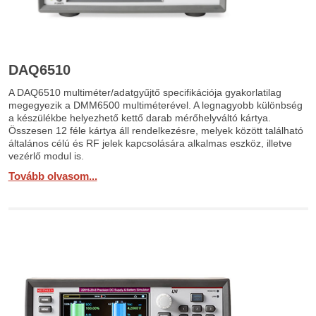
DAQ6510
A DAQ6510 multiméter/adatgyűjtő specifikációja gyakorlatilag
megegyezik a DMM6500 multiméterével. A legnagyobb különbség
a készülékbe helyezhető kettő darab mérőhelyváltó kártya.
Összesen 12 féle kártya áll rendelkezésre, melyek között található
általános célú és RF jelek kapcsolására alkalmas eszköz, illetve
vezérlő modul is.
Tovább olvasom...