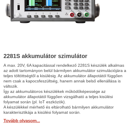
2281S akkumulátor szimulátor
A max. 20V, 6A kapacitással rendelkező 2281S készülék alkalmas
az adott tartományon belül bármilyen akkumulátor szimulációjára a
teljes töltöttségtől a kisülésig. Az akkumulátor állapotától függően
nem csak a kapocsfeszültség, hanem annak belső ellenállása is
változik.
Így az akkumulátoros készülékek működőképessége az
akkumulátor állapotától függően vizsgálható a teljes kisülési
folyamat során (pl. IoT eszközök).
A készülékkel mérhető és eltárolható bármilyen akkumulátor
karakterisztikája a kisülési folyamat során.
Tovább olvasom...