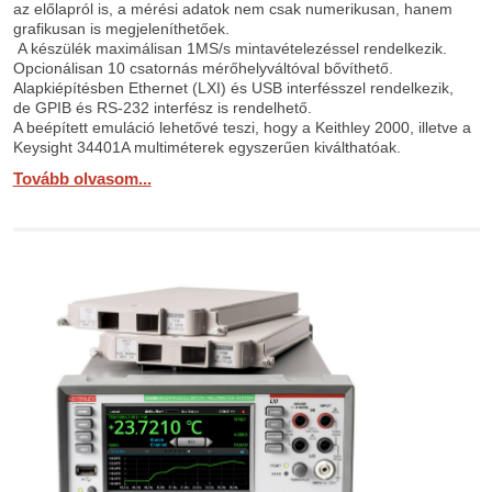
az előlapról is, a mérési adatok nem csak numerikusan, hanem
grafikusan is megjeleníthetőek.
A készülék maximálisan 1MS/s mintavételezéssel rendelkezik.
Opcionálisan 10 csatornás mérőhelyváltóval bővíthető.
Alapkiépítésben Ethernet (LXI) és USB interfésszel rendelkezik,
de GPIB és RS-232 interfész is rendelhető.
A beépített emuláció lehetővé teszi, hogy a Keithley 2000, illetve a
Keysight 34401A multiméterek egyszerűen kiválthatóak.
Tovább olvasom...