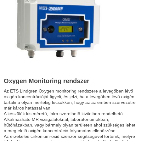
Oxygen Monitoring rendszer
Az ETS Lindgren Oxygen monitoring rendszere a levegőben lévő
oxigén koncentrációját figyeli, és jelzi, ha a levegőben lévő oxigén
tartalma olyan mértékig lecsökken, hogy az az emberi szervezetre
már káros hatással van.
A készülék kis méretű, falra szerelhető kivitelben rendelhető.
Alkalmazható MR vizsgálatoknál, laboratóriumokban,
hűtőházakban, vagy bármely olyan területen ahol szükséges lehet
a megfelelő oxigén koncentráció folyamatos ellenőrzése.
Az érzékelés cirkónium-oxid szenzor segítségével történik, melyre