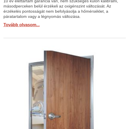
10 év élettartam garancia van, nem szükséges külön kalibrálni,
másodperceken belül érzékeli az oxigénszint változását. Az
érzékelés pontosságát nem befolyásolja a hőmérséklet, a
páratartalom vagy a légnyomás változása.
Tovább olvasom...