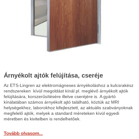
Árnyékolt ajtók felújítása, cseréje
Az ETS-Lingren az elektromágneses árnyékoláshoz a kulcsrakész
rendszereken kívül megoldást kínál pl. meglévő árnyékolt ajtók
felújítására, korszerűsítésére illetve cseréjére is. A gyártó
kínálatában számos árnyékolt ajtó található, köztük az MRI
helységekhez, laborokhoz kifejlesztett, az aktuális szabványoknak
megfelelő ajtók, melyek a standard méreteken kívül egyedi
méretben és kivitelben is rendelhetőek.
Tovább olvasom...