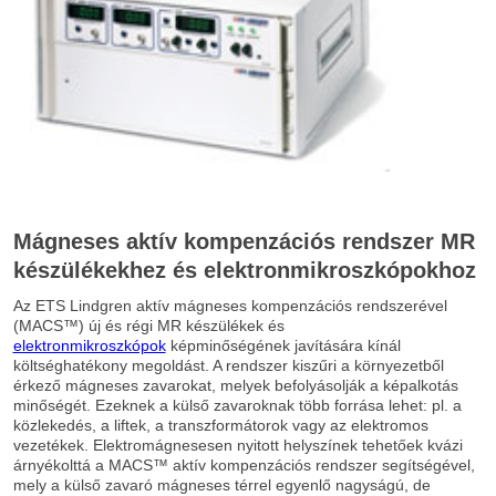
Mágneses aktív kompenzációs rendszer MR
készülékekhez és elektronmikroszkópokhoz
Az ETS Lindgren aktív mágneses kompenzációs rendszerével
(MACS™) új és régi MR készülékek és
elektronmikroszkópok
képminőségének javítására kínál
költséghatékony megoldást. A rendszer kiszűri a környezetből
érkező mágneses zavarokat, melyek befolyásolják a képalkotás
minőségét. Ezeknek a külső zavaroknak több forrása lehet: pl. a
közlekedés, a liftek, a transzformátorok vagy az elektromos
vezetékek. Elektromágnesesen nyitott helyszínek tehetőek kvázi
árnyékolttá a MACS™ aktív kompenzációs rendszer segítségével,
mely a külső zavaró mágneses térrel egyenlő nagyságú, de