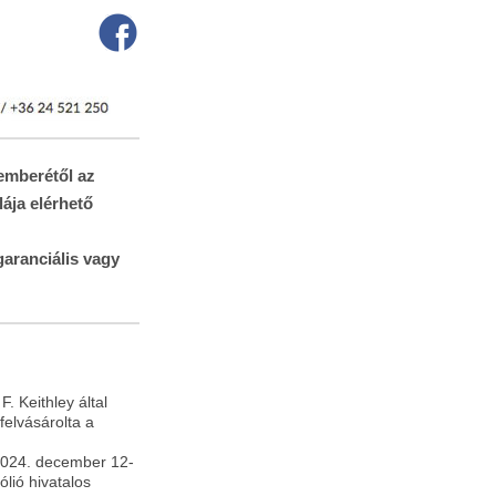
emberétől az
lája elérhető
aranciális vagy
 Keithley által
felvásárolta a
 2024. december 12-
ólió hivatalos