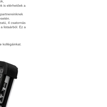
ok,
k is elérhetőek a
i partnereinknek
esetén.
atú, 4 csatornás
 a listaárból. Ez a
 kollégáinkat.