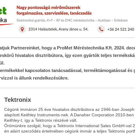
tjuk Partnereinket, hogy a ProMet Méréstechnika Kft. 2024. dec
jeskörű hivatalos disztribútora, így ezen gyártók teljes termékská
ül.
ermékekkel kapcsolatos tanácsadással, terméktámogatással és g
rvizzel is állunk rendelkezésükre.
Tektronix
Cégünk immáron 25 éve hivatalos disztribútora az 1946-ban Joseph F.
alapított Keithley Instruments-nek. A Danaher Corporation 2010-ben 
Keithley-t, így a Tektronix részévé vált.
Örömünkre szolgál, hogy a Tektronix International Sales GmbH-val
én aláírt szerződés értelmében cégünk immár a teljes Tektronix portf