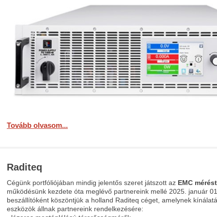
Tovább olvasom...
Raditeq
Cégünk portfóliójában mindig jelentős szeret játszott az
EMC mérést
működésünk kezdete óta meglévő partnereink mellé 2025. január 01-
beszállítóként köszöntjük a holland Raditeq céget, amelynek kínálat
eszközök állnak partnereink rendelkezésére: