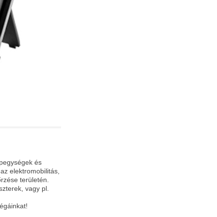
tápegységek és
z elektromobilitás,
rzése területén.
zterek, vagy pl.
égáinkat!