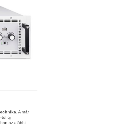
echnika
. A már
től új
ában az alábbi