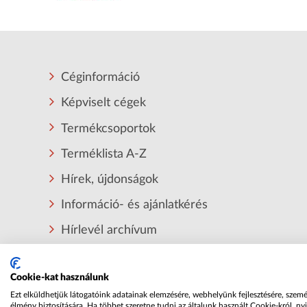
Céginformáció
Képviselt cégek
Termékcsoportok
Terméklista A-Z
Hírek, újdonságok
Információ- és ajánlatkérés
Hírlevél archívum
Tudástár
Cookie-kat használunk
Ezt elküldhetjük látogatóink adatainak elemzésére, webhelyünk fejlesztésére, szem
élmény biztosítására. Ha többet szeretne tudni az általunk használt Cookie-król, nyi