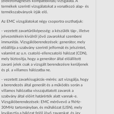
(elektromágneses kompatibilitás) vizsgálata. A
termékek szerinti vizsgálatokat a vonatkozó alap- és
termékszabványok írják elő.
Az EMC vizsgálatokat négy csoportra oszthatjuk:
- vezetett zavartűrőképesség: a készülék táp-, illetve
jelvezetékein kívülről jövő zavarokkal szembeni
immunitás. Vizsgálóberendezések: generátor, mely
előállítja a szabvány szerinti jelformát és jelszintet,
valamint az u.n. csatoló-ellencsatoló hálózat (CDN),
mely biztosítja, hogy a generátor által előállított
zavaró jelek csak a vizsgált berendezésre kerüljenek
és pl. a villamos hálózatba ne.
- vezetett zavarkisugárzás-mérés: azt vizsgálja, hogy
a berendezés által generált és a működés során a
villamos hálózatba visszajuttatott zavarok a
szabvány által előírt határérték alatt vannak-e.
Vizsgálóberendezések: EMC mérővevő a 9kHz-
30MHz tartományban, és műhálózat (LISN), mely
leválasztja a hálózat felől jövő zavarokat, és így