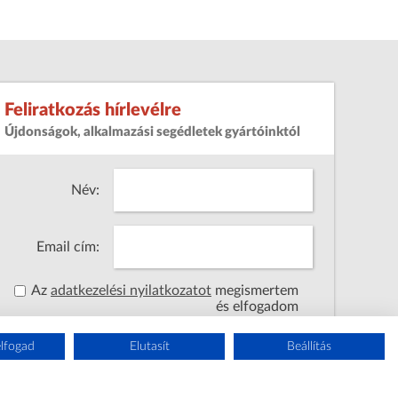
Feliratkozás hírlevélre
Újdonságok, alkalmazási segédletek gyártóinktól
Név:
Email cím:
Az
adatkezelési nyilatkozatot
megismertem
és elfogadom
lfogad
Elutasít
Beállítás
Elküldés
Vissza az oldal tetejére