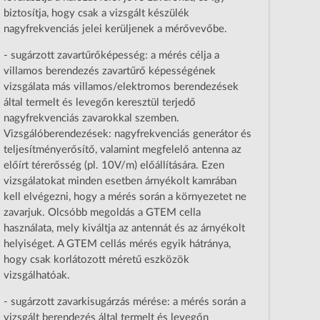
biztosítja, hogy csak a vizsgált készülék
nagyfrekvenciás jelei kerüljenek a mérővevőbe.
- sugárzott zavartűrőképesség: a mérés célja a
villamos berendezés zavartűrő képességének
vizsgálata más villamos/elektromos berendezések
által termelt és levegőn keresztül terjedő
nagyfrekvenciás zavarokkal szemben.
Vizsgálóberendezések: nagyfrekvenciás generátor és
teljesítményerősítő, valamint megfelelő antenna az
előírt térerősség (pl. 10V/m) előállítására. Ezen
vizsgálatokat minden esetben árnyékolt kamrában
kell elvégezni, hogy a mérés során a környezetet ne
zavarjuk. Olcsóbb megoldás a GTEM cella
használata, mely kiváltja az antennát és az árnyékolt
helyiséget. A GTEM cellás mérés egyik hátránya,
hogy csak korlátozott méretű eszközök
vizsgálhatóak.
- sugárzott zavarkisugárzás mérése: a mérés során a
vizsgált berendezés által termelt és levegőn