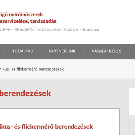
ágú mérőműszerek
szervizelése, tanácsadás
ás, K+F – RF és EMC méréstechnika – Autóipar – Erősáram
TUDÁSTÁR
PARTNEREINK
AJÁNLATKÉRÉS
ikus- és flickermérő berendezések
ő berendezések
ikus- és flickermérő berendezések