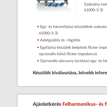
Szabvány szer
61000-3-3)
Egy- és háromfázisú készülékek szabván
61000-3-3)
Adatgyűjtés és -rögzítés
Egyfázisú készülék beépített flicker im
opcionális külső flicker impedancia
Opcionális alacsony torzítású egy- és 
Készülék kiválasztása, bővebb infor
Ajánlatkérés
Felharmonikus- és 