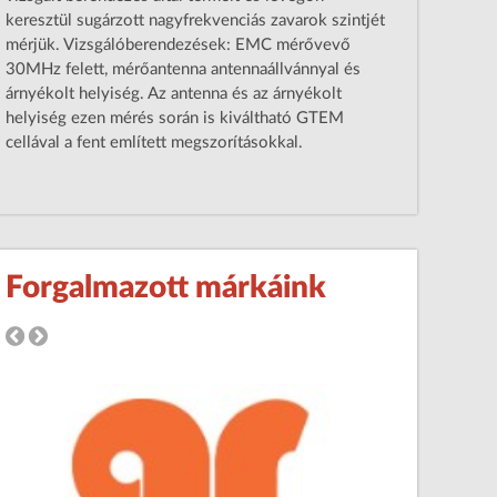
keresztül sugárzott nagyfrekvenciás zavarok szintjét
mérjük. Vizsgálóberendezések: EMC mérővevő
30MHz felett, mérőantenna antennaállvánnyal és
árnyékolt helyiség. Az antenna és az árnyékolt
helyiség ezen mérés során is kiváltható GTEM
cellával a fent említett megszorításokkal.
Forgalmazott márkáink