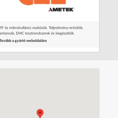
Programo
Tovább a
RF és mikrohullámú eszközök. Teljesítmény-erősítők,
antennák, EMC tesztrendszerek és kiegészítőik.
Tovább a gyártó weboldalára