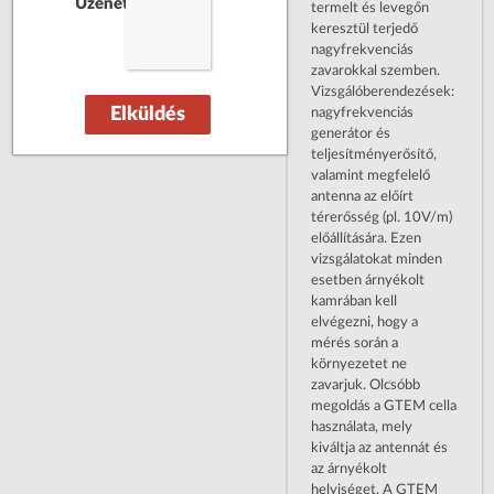
Üzenet:
termelt és levegőn
keresztül terjedő
nagyfrekvenciás
zavarokkal szemben.
Vizsgálóberendezések:
Elküldés
nagyfrekvenciás
generátor és
teljesítményerősítő,
valamint megfelelő
antenna az előírt
térerősség (pl. 10V/m)
előállítására. Ezen
vizsgálatokat minden
esetben árnyékolt
kamrában kell
elvégezni, hogy a
mérés során a
környezetet ne
zavarjuk. Olcsóbb
megoldás a GTEM cella
használata, mely
kiváltja az antennát és
az árnyékolt
helyiséget. A GTEM