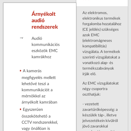
Az elektromos,
Árnyékolt
elektronikus termékek
audió
forgalomba hozatalához
rendszerek
(CE jelölés) szükséges
azok EMC
Audió
(elektromágneses
kommunikációs
kompatibilitás)
eszközök EMC
vizsgálata. A termékek
kamrákhoz
szerinti vizsgálatokat a
vonatkozó alap- és
termékszabványok
A kamerás
írják elő.
megfigyelés mellett
Az EMC vizsgálatokat
lehetővé teszi a
négy csoportra
kommunikációt a
oszthatjuk:
mérnökkel az
árnyékolt kamrában
- vezetett
zavartűrőképesség: a
Egyszerűen
készülék táp-, illetve
összekötehető a
jelvezetékein kívülről
CCTV rendszerekkel,
jövő zavarokkal
vagy önállóan is