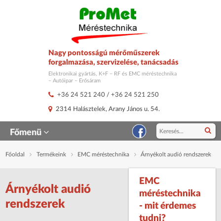
Nagy pontosságú mérőműszerek
forgalmazása, szervizelése, tanácsadás
Elektronikai gyártás, K+F – RF és EMC méréstechnika
– Autóipar – Erősáram
+36 24 521 240
/
+36 24 521 250
2314 Halásztelek, Arany János u. 54.
Főmenü
Főoldal
Termékeink
EMC méréstechnika
Árnyékolt audió rendszerek
EMC
Árnyékolt audió
méréstechnika
rendszerek
- mit érdemes
tudni?