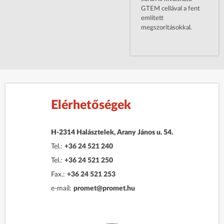
GTEM cellával a fent
említett
megszorításokkal.
Elérhetőségek
H-2314 Halásztelek, Arany János u. 54.
Tel.:
+36 24 521 240
Tel.:
+36 24 521 250
Fax.:
+36 24 521 253
e-mail:
promet@promet.hu