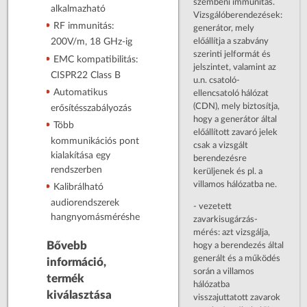
szembeni immunitás.
alkalmazható
Vizsgálóberendezések:
RF immunitás:
generátor, mely
előállítja a szabvány
200V/m, 18 GHz-ig
szerinti jelformát és
EMC kompatibilitás:
jelszintet, valamint az
CISPR22 Class B
u.n. csatoló-
Automatikus
ellencsatoló hálózat
(CDN), mely biztosítja,
erősítésszabályozás
hogy a generátor által
Több
előállított zavaró jelek
kommunikációs pont
csak a vizsgált
kialakítása egy
berendezésre
rendszerben
kerüljenek és pl. a
villamos hálózatba ne.
Kalibrálható
audiorendszerek
- vezetett
hangnyomásméréshez
zavarkisugárzás-
mérés: azt vizsgálja,
hogy a berendezés által
Bővebb
generált és a működés
információ,
során a villamos
termék
hálózatba
kiválasztása
visszajuttatott zavarok