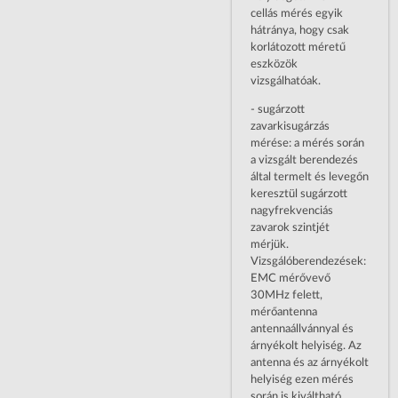
cellás mérés egyik
hátránya, hogy csak
korlátozott méretű
eszközök
vizsgálhatóak.
- sugárzott
zavarkisugárzás
mérése: a mérés során
a vizsgált berendezés
által termelt és levegőn
keresztül sugárzott
nagyfrekvenciás
zavarok szintjét
mérjük.
Vizsgálóberendezések:
EMC mérővevő
30MHz felett,
mérőantenna
antennaállvánnyal és
árnyékolt helyiség. Az
antenna és az árnyékolt
helyiség ezen mérés
során is kiváltható