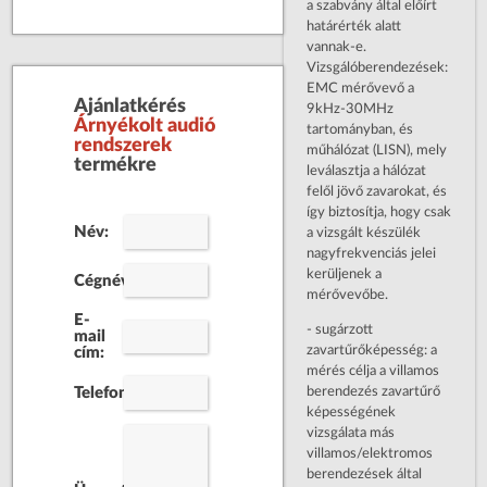
a szabvány által előírt
határérték alatt
vannak-e.
Vizsgálóberendezések:
EMC mérővevő a
Ajánlatkérés
9kHz-30MHz
Árnyékolt audió
tartományban, és
rendszerek
műhálózat (LISN), mely
termékre
leválasztja a hálózat
felől jövő zavarokat, és
így biztosítja, hogy csak
Név:
a vizsgált készülék
nagyfrekvenciás jelei
kerüljenek a
Cégnév:
mérővevőbe.
E-
- sugárzott
mail
zavartűrőképesség: a
cím:
mérés célja a villamos
berendezés zavartűrő
Telefonszám:
képességének
vizsgálata más
villamos/elektromos
berendezések által