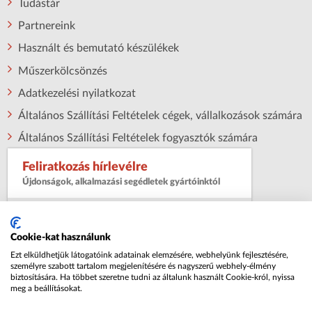
Tudástár
Partnereink
Használt és bemutató készülékek
Műszerkölcsönzés
Adatkezelési nyilatkozat
Általános Szállítási Feltételek cégek, vállalkozások számára
Általános Szállítási Feltételek fogyasztók számára
Feliratkozás hírlevélre
Újdonságok, alkalmazási segédletek gyártóinktól
Név:
Cookie-kat használunk
Ezt elküldhetjük látogatóink adatainak elemzésére, webhelyünk fejlesztésére,
Email cím:
személyre szabott tartalom megjelenítésére és nagyszerű webhely-élmény
biztosítására. Ha többet szeretne tudni az általunk használt Cookie-król, nyissa
meg a beállításokat.
Az
adatkezelési nyilatkozatot
megismertem
és elfogadom