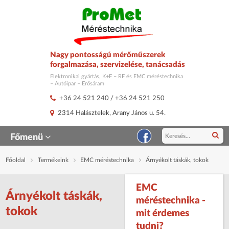
Nagy pontosságú mérőműszerek
forgalmazása, szervizelése, tanácsadás
Elektronikai gyártás, K+F – RF és EMC méréstechnika
– Autóipar – Erősáram
+36 24 521 240
/
+36 24 521 250
2314 Halásztelek, Arany János u. 54.
Főmenü
Főoldal
Termékeink
EMC méréstechnika
Árnyékolt táskák, tokok
EMC
Árnyékolt táskák,
méréstechnika -
tokok
mit érdemes
tudni?