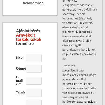
immunitás.
tartományban.
Vizsgálóberendezések:
generátor, mely előállítja a
szabvány szerinti
jelformát és jelszintet,
valamint az u.n. csatoló-
ellencsatoló hálózat
Ajánlatkérés
(CDN), mely biztosítja,
Árnyékolt
hogy a generátor által
táskák, tokok
előállított zavaró jelek
termékre
csak a vizsgált
berendezésre kerüljenek
és pl. a villamos hálózatba
Név:
ne.
- vezetett
Cégnév:
zavarkisugárzás-
mérés: azt vizsgálja, hogy
E-
a berendezés által
mail
generált és a működés
cím:
során a villamos hálózatba
Telefonszám:
visszajuttatott zavarok a
szabvány által előírt
határérték alatt vannak-e.