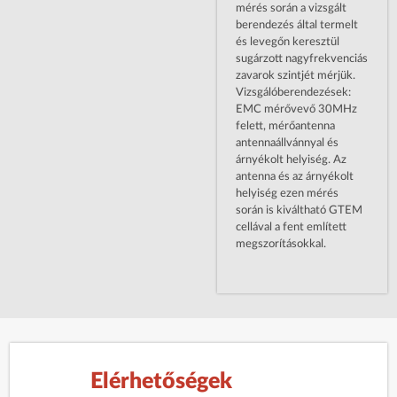
mérés során a vizsgált
berendezés által termelt
és levegőn keresztül
sugárzott nagyfrekvenciás
zavarok szintjét mérjük.
Vizsgálóberendezések:
EMC mérővevő 30MHz
felett, mérőantenna
antennaállvánnyal és
árnyékolt helyiség. Az
antenna és az árnyékolt
helyiség ezen mérés
során is kiváltható GTEM
cellával a fent említett
megszorításokkal.
Elérhetőségek