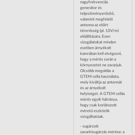
nagyfrekvenciás
generátor és
teljesítményerősítő,
valamint megfelelő
antenna az előírt
térerősség (pl. 10V/m)
előállítására. Ezen
vizsgálatokat minden
esetben árnyékolt
kamrában kell elvégezni,
hogy a mérés során a
környezetet ne zavarjuk.
Olcsóbb megoldás a
GTEM cella használata,
mely kiváltja az antennát
és az árnyékolt
helyiséget. A GTEM cellás
mérés egyik hátránya,
hogy csak korlátozott
méretű eszközök
vizsgálhatóak.
- sugárzott
zavarkisugárzás mérése: a