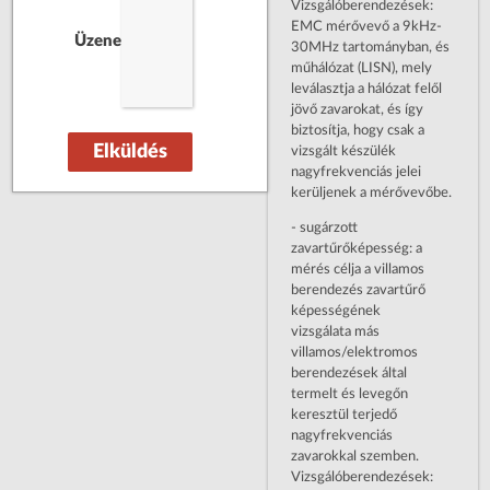
Vizsgálóberendezések:
EMC mérővevő a 9kHz-
Üzenet:
30MHz tartományban, és
műhálózat (LISN), mely
leválasztja a hálózat felől
jövő zavarokat, és így
biztosítja, hogy csak a
Elküldés
vizsgált készülék
nagyfrekvenciás jelei
kerüljenek a mérővevőbe.
- sugárzott
zavartűrőképesség: a
mérés célja a villamos
berendezés zavartűrő
képességének
vizsgálata más
villamos/elektromos
berendezések által
termelt és levegőn
keresztül terjedő
nagyfrekvenciás
zavarokkal szemben.
Vizsgálóberendezések: