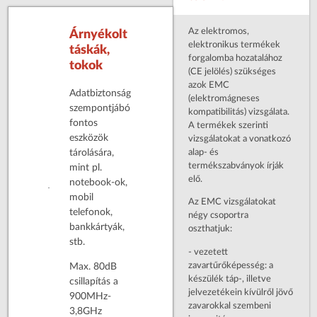
Az elektromos,
Árnyékolt
elektronikus termékek
táskák,
forgalomba hozatalához
tokok
(CE jelölés) szükséges
azok EMC
Adatbiztonság
(elektromágneses
szempontjábó
kompatibilitás) vizsgálata.
fontos
A termékek szerinti
eszközök
vizsgálatokat a vonatkozó
alap- és
tárolására,
termékszabványok írják
mint pl.
elő.
notebook-ok,
mobil
Az EMC vizsgálatokat
telefonok,
négy csoportra
bankkártyák,
oszthatjuk:
stb.
- vezetett
zavartűrőképesség: a
Max. 80dB
készülék táp-, illetve
csillapítás a
jelvezetékein kívülről jövő
900MHz-
zavarokkal szembeni
3,8GHz