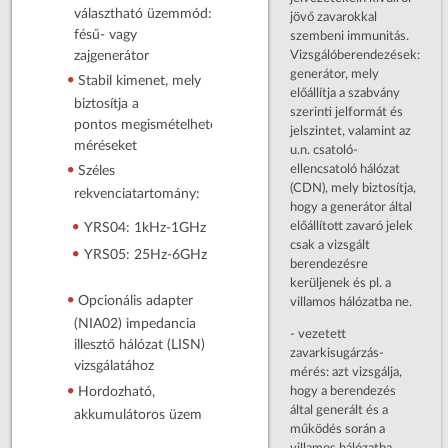
választható üzemmód:
jövő zavarokkal
fésű- vagy
szembeni immunitás.
Vizsgálóberendezések:
zajgenerátor
generátor, mely
Stabil kimenet, mely
előállítja a szabvány
biztosítja a
szerinti jelformát és
pontos megismételhető
jelszintet, valamint az
méréseket
u.n. csatoló-
ellencsatoló hálózat
Széles
(CDN), mely biztosítja,
rekvenciatartomány:
hogy a generátor által
előállított zavaró jelek
YRS04: 1kHz-1GHz
csak a vizsgált
YRS05: 25Hz-6GHz
berendezésre
kerüljenek és pl. a
Opcionális adapter
villamos hálózatba ne.
(NIA02) impedancia
- vezetett
illesztő hálózat (LISN)
zavarkisugárzás-
vizsgálatához
mérés: azt vizsgálja,
hogy a berendezés
Hordozható,
által generált és a
akkumulátoros üzem
működés során a
villamos hálózatba