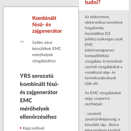
tudni?
Az elektromos,
Kombinált
elektronikus termékek
fésű- és
forgalomba
zajgenerátor
hozatalához (CE
jelölés) szükséges azok
Széles sávú
EMC
készülékek EMC
(elektromágneses
mérőhelyek
kompatibilitás)
vizsgálatához
vizsgálata. A termékek
szerinti vizsgálatokat a
vonatkozó alap- és
YRS sorozatú
termékszabványok
kombinált fésű-
írják elő.
és zajgenerátor
Az EMC vizsgálatokat
négy csoportra
EMC
oszthatjuk:
mérőhelyek
- vezetett
ellenőrzéséhez
zavartűrőképesség: a
készülék táp-, illetve
Kapcsolóval
jelvezetékein kívülről