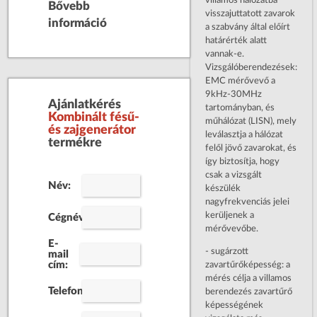
Bővebb
visszajuttatott zavarok
információ
a szabvány által előírt
határérték alatt
vannak-e.
Vizsgálóberendezések:
EMC mérővevő a
9kHz-30MHz
Ajánlatkérés
tartományban, és
Kombinált fésű-
műhálózat (LISN), mely
és zajgenerátor
leválasztja a hálózat
termékre
felől jövő zavarokat, és
így biztosítja, hogy
csak a vizsgált
Név:
készülék
nagyfrekvenciás jelei
kerüljenek a
Cégnév:
mérővevőbe.
E-
- sugárzott
mail
zavartűrőképesség: a
cím:
mérés célja a villamos
Telefonszám:
berendezés zavartűrő
képességének