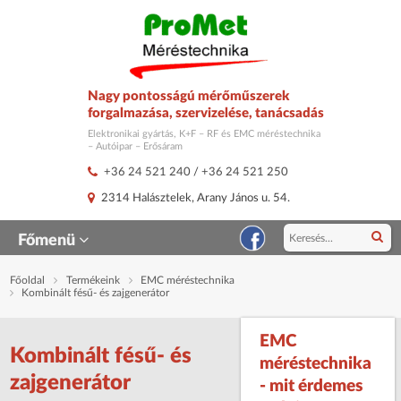
Nagy pontosságú mérőműszerek
forgalmazása, szervizelése, tanácsadás
Elektronikai gyártás, K+F – RF és EMC méréstechnika
– Autóipar – Erősáram
+36 24 521 240
/
+36 24 521 250
2314 Halásztelek, Arany János u. 54.
Főmenü
Főoldal
Termékeink
EMC méréstechnika
Kombinált fésű- és zajgenerátor
EMC
Kombinált fésű- és
méréstechnika
zajgenerátor
- mit érdemes