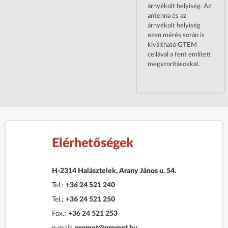
árnyékolt helyiség. Az
antenna és az
árnyékolt helyiség
ezen mérés során is
kiváltható GTEM
cellával a fent említett
megszorításokkal.
Elérhetőségek
H-2314 Halásztelek, Arany János u. 54.
Tel.:
+36 24 521 240
Tel.:
+36 24 521 250
Fax.:
+36 24 521 253
e-mail:
promet@promet.hu