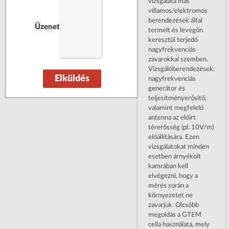
vizsgálata más
villamos/elektromos
berendezések által
Üzenet:
termelt és levegőn
keresztül terjedő
nagyfrekvenciás
zavarokkal szemben.
Vizsgálóberendezések:
Elküldés
nagyfrekvenciás
generátor és
teljesítményerősítő,
valamint megfelelő
antenna az előírt
térerősség (pl. 10V/m)
előállítására. Ezen
vizsgálatokat minden
esetben árnyékolt
kamrában kell
elvégezni, hogy a
mérés során a
környezetet ne
zavarjuk. Olcsóbb
megoldás a GTEM
cella használata, mely