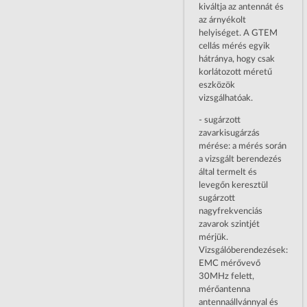
kiváltja az antennát és
az árnyékolt
helyiséget. A GTEM
cellás mérés egyik
hátránya, hogy csak
korlátozott méretű
eszközök
vizsgálhatóak.
- sugárzott
zavarkisugárzás
mérése: a mérés során
a vizsgált berendezés
által termelt és
levegőn keresztül
sugárzott
nagyfrekvenciás
zavarok szintjét
mérjük.
Vizsgálóberendezések:
EMC mérővevő
30MHz felett,
mérőantenna
antennaállvánnyal és