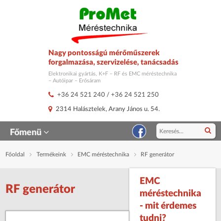
Nagy pontosságú mérőműszerek
forgalmazása, szervizelése, tanácsadás
Elektronikai gyártás, K+F – RF és EMC méréstechnika
– Autóipar – Erősáram
+36 24 521 240
/
+36 24 521 250
2314 Halásztelek, Arany János u. 54.
Főmenü
Főoldal
Termékeink
EMC méréstechnika
RF generátor
EMC
RF generátor
méréstechnika
- mit érdemes
tudni?