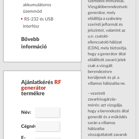
szembeni immunitás.
akkumulátoros
Vizsgálóberendezések:
üzemmód
generátor, mely
előállítja a szabvány
RS-232 és USB
szerinti jelformát és
interfész
jelszintet, valamint az
u.n. csatoló-
Bővebb
ellencsatoló hálózat
információ
(CDN), mely biztosítja,
hogy a generátor által
előállított zavaró jelek
csak a vizsgált
berendezésre
kerüljenek és pl. a
Ajánlatkérés
RF
villamos hálózatba ne.
generátor
termékre
- vezetett
zavarkisugárzás-
mérés: azt vizsgálja,
hogy a berendezés által
Név:
generált és a működés
során a villamos
Cégnév:
hálózatba
visszajuttatott zavarok
E-