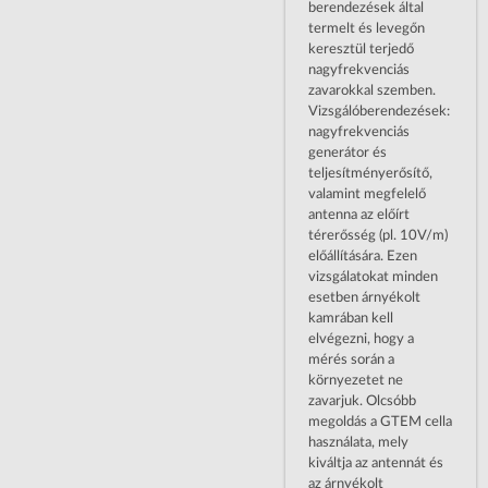
berendezések által
termelt és levegőn
keresztül terjedő
nagyfrekvenciás
zavarokkal szemben.
Vizsgálóberendezések:
nagyfrekvenciás
generátor és
teljesítményerősítő,
valamint megfelelő
antenna az előírt
térerősség (pl. 10V/m)
előállítására. Ezen
vizsgálatokat minden
esetben árnyékolt
kamrában kell
elvégezni, hogy a
mérés során a
környezetet ne
zavarjuk. Olcsóbb
megoldás a GTEM cella
használata, mely
kiváltja az antennát és
az árnyékolt