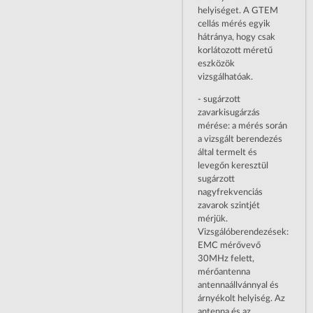
helyiséget. A GTEM
cellás mérés egyik
hátránya, hogy csak
korlátozott méretű
eszközök
vizsgálhatóak.
- sugárzott
zavarkisugárzás
mérése: a mérés során
a vizsgált berendezés
által termelt és
levegőn keresztül
sugárzott
nagyfrekvenciás
zavarok szintjét
mérjük.
Vizsgálóberendezések:
EMC mérővevő
30MHz felett,
mérőantenna
antennaállvánnyal és
árnyékolt helyiség. Az
antenna és az