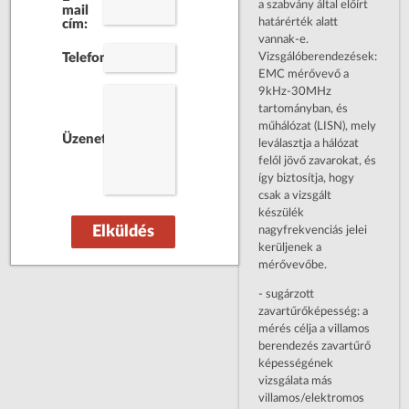
a szabvány által előírt
mail
határérték alatt
cím:
vannak-e.
Vizsgálóberendezések:
Telefonszám:
EMC mérővevő a
9kHz-30MHz
tartományban, és
műhálózat (LISN), mely
Üzenet:
leválasztja a hálózat
felől jövő zavarokat, és
így biztosítja, hogy
csak a vizsgált
készülék
Elküldés
nagyfrekvenciás jelei
kerüljenek a
mérővevőbe.
- sugárzott
zavartűrőképesség: a
mérés célja a villamos
berendezés zavartűrő
képességének
vizsgálata más
villamos/elektromos