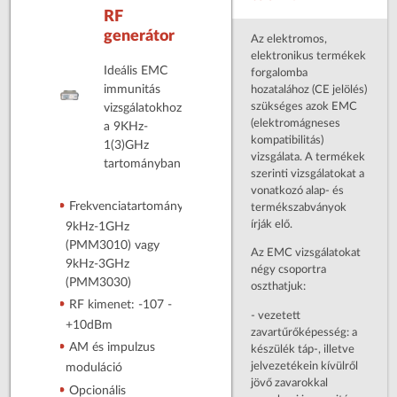
RF
generátor
Az elektromos,
elektronikus termékek
Ideális EMC
forgalomba
immunitás
hozatalához (CE jelölés)
szükséges azok EMC
vizsgálatokhoz
(elektromágneses
a 9KHz-
kompatibilitás)
1(3)GHz
vizsgálata. A termékek
tartományban
szerinti vizsgálatokat a
vonatkozó alap- és
Frekvenciatartomány:
termékszabványok
írják elő.
9kHz-1GHz
(PMM3010) vagy
Az EMC vizsgálatokat
9kHz-3GHz
négy csoportra
(PMM3030)
oszthatjuk:
RF kimenet: -107 -
- vezetett
+10dBm
zavartűrőképesség: a
AM és impulzus
készülék táp-, illetve
jelvezetékein kívülről
moduláció
jövő zavarokkal
Opcionális