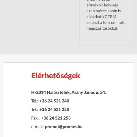
árnyékolt helyiség
ezen mérés során is
kiváltható GTEM
cellával a fent említett
megszorításokkal.
Elérhetőségek
H-2314 Halásztelek, Arany János u. 54.
Tel.:
+36 24 521 240
Tel.:
+36 24 521 250
Fax.:
+36 24 521 253
e-mail:
promet@promet.hu