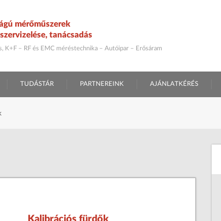
ágú mérőműszerek
szervizelése, tanácsadás
ás, K+F – RF és EMC méréstechnika – Autóipar – Erősáram
TUDÁSTÁR
PARTNEREINK
AJÁNLATKÉRÉS
k
Kalibrációs fürdők