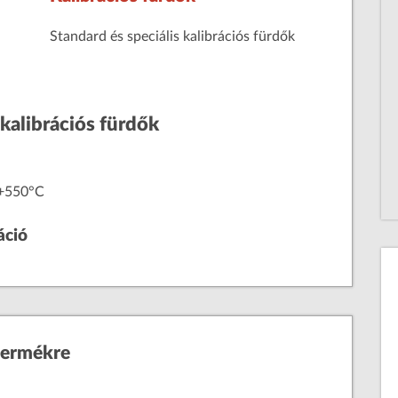
Standard és speciális kalibrációs fürdők
kalibrációs fürdők
 +550°C
áció
ermékre