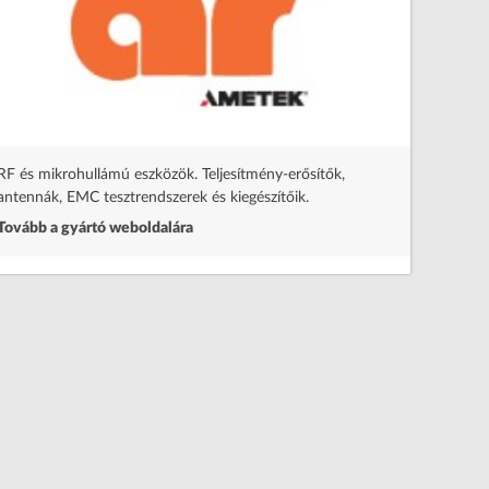
Programo
Tovább a
RF és mikrohullámú eszközök. Teljesítmény-erősítők,
antennák, EMC tesztrendszerek és kiegészítőik.
Tovább a gyártó weboldalára