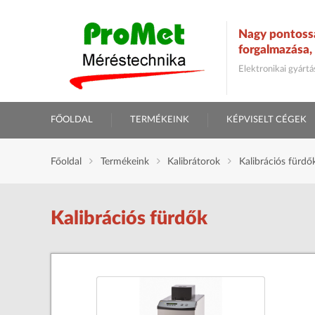
Nagy pontoss
forgalmazása, 
Elektronikai gyárt
FŐOLDAL
TERMÉKEINK
KÉPVISELT CÉGEK
Főoldal
Termékeink
Kalibrátorok
Kalibrációs fürdő
Kalibrációs fürdők