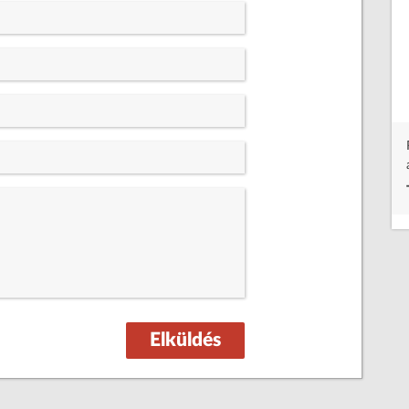
Hordozható és fixen telepíthető térerősségmérők (DC-
40GHz) mágneses és elektromos terek méréséhez, személyi
dózismérők elektromágneses sugárzáshoz
Tovább a gyártó weboldalára
Elküldés