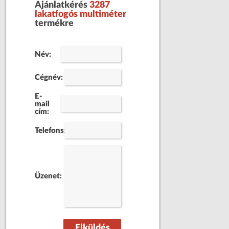
Ajánlatkérés
3287
lakatfogós multiméter
termékre
Név:
Cégnév:
E-
mail
cím:
Telefonszám:
Üzenet:
Elküldés