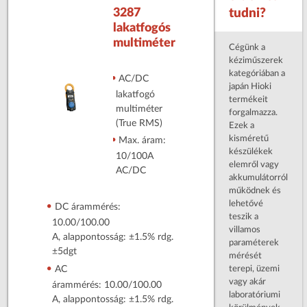
3287
tudni?
lakatfogós
multiméter
Cégünk a
kéziműszerek
kategóriában a
AC/DC
japán Hioki
lakatfogó
termékeit
multiméter
forgalmazza.
(True RMS)
Ezek a
kisméretű
Max. áram:
készülékek
10/100A
elemről vagy
AC/DC
akkumulátorról
működnek és
lehetővé
DC árammérés:
teszik a
10.00/100.00
villamos
A, alappontosság: ±1.5% rdg.
paraméterek
±5dgt
mérését
terepi, üzemi
AC
vagy akár
árammérés: 10.00/100.00
laboratóriumi
A, alappontosság: ±1.5% rdg.