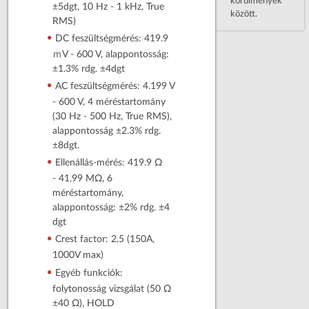
körülmények
±5dgt, 10 Hz - 1 kHz, True
között.
RMS)
DC feszültségmérés: 419.9
ｍV - 600 V, alappontosság:
±1.3% rdg. ±4dgt
AC feszültségmérés: 4.199 V
- 600 V, 4 méréstartomány
(30 Hz - 500 Hz, True RMS),
alappontosság ±2.3% rdg.
±8dgt.
Ellenállás-mérés: 419.9 Ω
- 41.99 MΩ, 6
méréstartomány,
alappontosság: ±2% rdg. ±4
dgt
Crest factor: 2,5 (150A,
1000V max)
Egyéb funkciók:
folytonosság vizsgálat (50 Ω
±40 Ω), HOLD