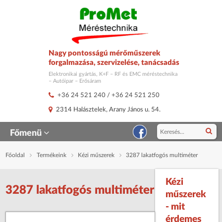
Nagy pontosságú mérőműszerek
forgalmazása, szervizelése, tanácsadás
Elektronikai gyártás, K+F – RF és EMC méréstechnika
– Autóipar – Erősáram
+36 24 521 240
/
+36 24 521 250
2314 Halásztelek, Arany János u. 54.
Főmenü
Főoldal
Termékeink
Kézi műszerek
3287 lakatfogós multiméter
Kézi
3287 lakatfogós multiméter
műszerek
- mit
érdemes