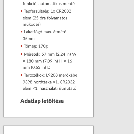
funkció, automatikus mentés
Tápfeszültség: 1x CR2032
elem (25 óra folyamatos
működés)
Lakatfógó max. átmérő:
35mm
Tömeg: 170g
Méretek: 57 mm (2.24 in) W
× 180 mm (7.09 in) H × 16
mm (0.63 in) D
Tartozékok: L9208 mérőkábel,
9398 hordtáska ×1, CR2032
elem ×1, használati útmutató
Adatlap letöltése