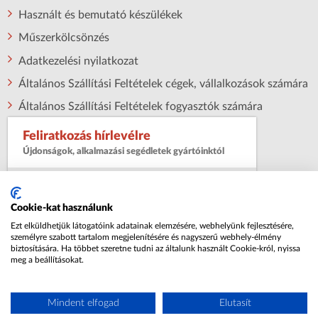
Használt és bemutató készülékek
Műszerkölcsönzés
Adatkezelési nyilatkozat
Általános Szállítási Feltételek cégek, vállalkozások számára
Általános Szállítási Feltételek fogyasztók számára
Feliratkozás hírlevélre
Újdonságok, alkalmazási segédletek gyártóinktól
Név:
Cookie-kat használunk
Ezt elküldhetjük látogatóink adatainak elemzésére, webhelyünk fejlesztésére,
Email cím:
személyre szabott tartalom megjelenítésére és nagyszerű webhely-élmény
biztosítására. Ha többet szeretne tudni az általunk használt Cookie-król, nyissa
meg a beállításokat.
Az
adatkezelési nyilatkozatot
megismertem
és elfogadom
Mindent elfogad
Elutasít
Elküldés