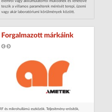
elemről vagy akkumulátorról működnek és lehetővé
teszik a villamos paraméterek mérését terepi, üzemi
vagy akár laboratóriumi körülmények között.
Forgalmazott márkáink
Programo
Tovább a
RF és mikrohullámú eszközök. Teljesítmény-erősítők,