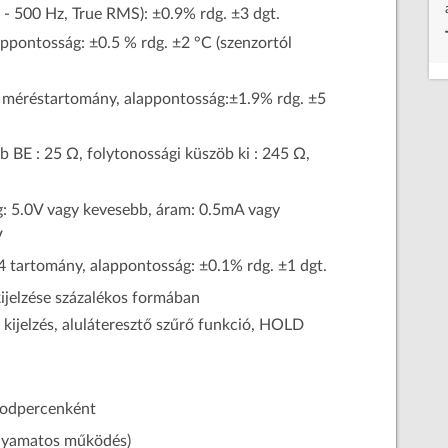
- 500 Hz, True RMS): ±0.9% rdg. ±3 dgt.
ppontosság: ±0.5 % rdg. ±2 °C (szenzortól
5 méréstartomány, alappontosság:±1.9% rdg. ±5
 BE : 25 Ω, folytonossági küszöb ki : 245 Ω,
ég: 5.0V vagy kevesebb, áram: 0.5mA vagy
V
4 tartomány, alappontosság: ±0.1% rdg. ±1 dgt.
ijelzése százalékos formában
zés, aluláteresztő szűrő funkció, HOLD
ásodpercenként
olyamatos működés)