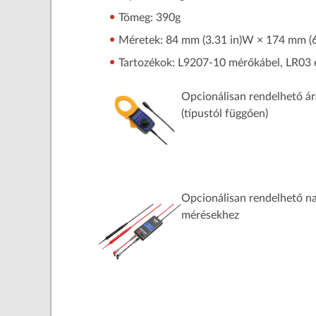
Tömeg: 390g
Méretek: 84 mm (3.31 in)W × 174 mm (6
Tartozékok: L9207-10 mérőkábel, LR03 e
Opcionálisan rendelhető á
(típustól függően)
Opcionálisan rendelhető n
mérésekhez