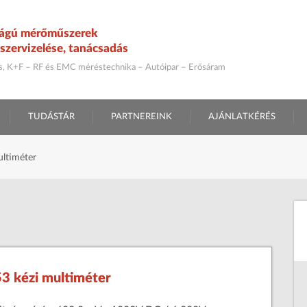
ágú mérőműszerek
szervizelése, tanácsadás
ás, K+F – RF és EMC méréstechnika – Autóipar – Erősáram
TUDÁSTÁR
PARTNEREINK
AJÁNLATKÉRÉS
ltiméter
3 kézi multiméter