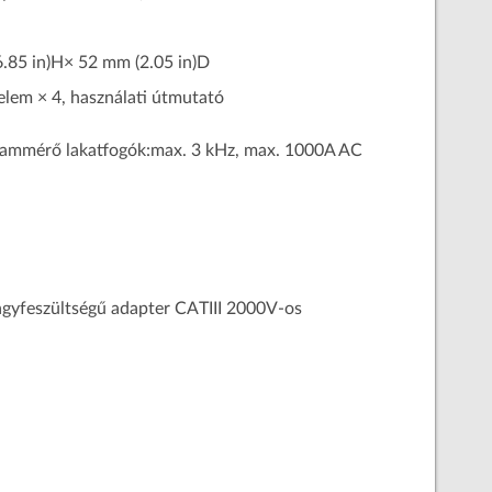
.85 in)H× 52 mm (2.05 in)D
lem × 4, használati útmutató
rammérő lakatfogók:max. 3 kHz, max. 1000A AC
agyfeszültségű adapter CATIII 2000V-os