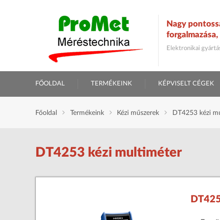
Nagy pontoss
forgalmazása, 
Elektronikai gyárt
FŐOLDAL
TERMÉKEINK
KÉPVISELT CÉGEK
Főoldal
Termékeink
Kézi műszerek
DT4253 kézi mu
DT4253 kézi multiméter
DT425