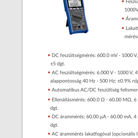
Feszü
1000V
Áram
Lakat
mérés
DC feszültségmérés: 600.0 mV - 1000 V,
±5 dgt.
AC feszültségmérés: 6.000 V - 1000 V, 
alappontosság 40 Hz - 500 Hz: ±0.9% rdg.
Automatikus AC/DC feszültség felismer
Ellenállásmérés: 600.0 Ω - 60.00 MΩ, 6
dgt.
DC árammérés: 60.00 μA - 60.00 mA, 4 
dgt.
AC árammérés lakatfogóval (opcionális l