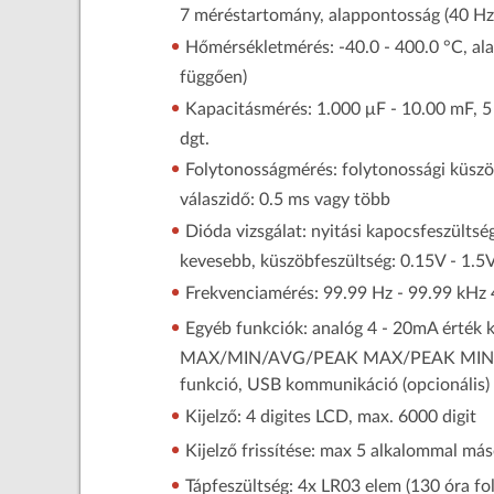
7 méréstartomány, alappontosság (40 Hz 
Hőmérsékletmérés: -40.0 - 400.0 °C, ala
függően)
Kapacitásmérés: 1.000 μF - 10.00 mF, 
dgt.
Folytonosságmérés: folytonossági küszöb
válaszidő: 0.5 ms vagy több
Dióda vizsgálat: nyitási kapocsfeszülts
kevesebb, küszöbfeszültség: 0.15V - 1.5
Frekvenciamérés: 99.99 Hz - 99.99 kHz 
Egyéb funkciók: analóg 4 - 20mA érték k
MAX/MIN/AVG/PEAK MAX/PEAK MIN kijel
funkció, USB kommunikáció (opcionális)
Kijelző: 4 digites LCD, max. 6000 digit
Kijelző frissítése: max 5 alkalommal m
Tápfeszültség: 4x LR03 elem (130 óra f