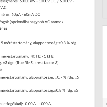
ltségmérés: 600.0 mV - 1000V DC / 6.000V -
 AC
mérés: 60μA - 60mA DC
fogók (opcionális) nagyobb AC áramok
éhez
 5 méréstartomány, alappontosság:±0.3 % rdg.
4 méréstartomány, 40 Hz - 1 kHz
 ±3 dgt. (True RMS, crest factor 3)
és
 méréstartomány, alappontosság: ±0.7 % rdg. ±5
Hordozható és fixen telepíthető térerősségmérők (DC-
40GHz) mágneses és elektromos terek méréséhez, személyi
méréstartomány, alappontosság:±0.8 % rdg. ±5
dózismérők elektromágneses sugárzáshoz
Tovább a gyártó weboldalára
akatfogókkal):10.00 A - 1000 A,