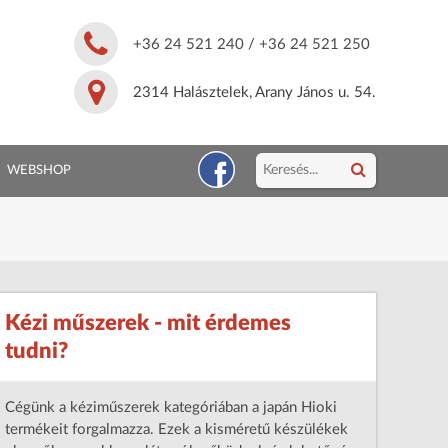
+36 24 521 240
/
+36 24 521 250
2314 Halásztelek, Arany János u. 54.
WEBSHOP
Kézi műszerek - mit érdemes
tudni?
Cégünk a kéziműszerek kategóriában a japán Hioki
termékeit forgalmazza. Ezek a kisméretű készülékek