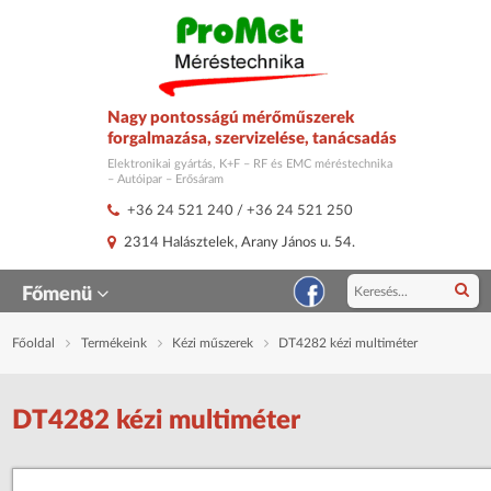
Nagy pontosságú mérőműszerek
forgalmazása, szervizelése, tanácsadás
Elektronikai gyártás, K+F – RF és EMC méréstechnika
– Autóipar – Erősáram
+36 24 521 240
/
+36 24 521 250
2314 Halásztelek, Arany János u. 54.
Főmenü
Főoldal
Termékeink
Kézi műszerek
DT4282 kézi multiméter
DT4282 kézi multiméter