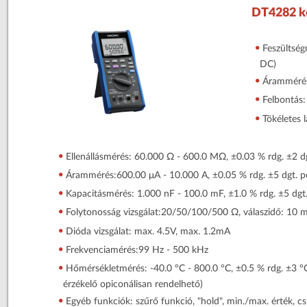
DT4282 ké
Feszültség
DC)
Árammérés
Felbontás: 
Tökéletes 
Ellenállásmérés: 60.000 Ω - 600.0 MΩ, ±0.03 % rdg. ±2 d
Árammérés:600.00 μA - 10.000 A, ±0.05 % rdg. ±5 dgt. p
Kapacitásmérés: 1.000 nF - 100.0 mF, ±1.0 % rdg. ±5 dgt
Folytonosság vizsgálat:20/50/100/500 Ω, válaszidő: 10 
Dióda vizsgálat: max. 4.5V, max. 1.2mA
Frekvenciamérés:99 Hz - 500 kHz
Hőmérsékletmérés: -40.0 °C - 800.0 °C, ±0.5 % rdg. ±3 °
érzékelő opiconálisan rendelhető)
Egyéb funkciók: szűrő funkció, "hold", min./max. érték, csú