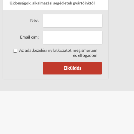
Újdonságok, alkalmazási segédletek gyártóinktól
Név:
Email cím:
Az
adatkezelési nyilatkozatot
megismertem
és elfogadom
Elküldés