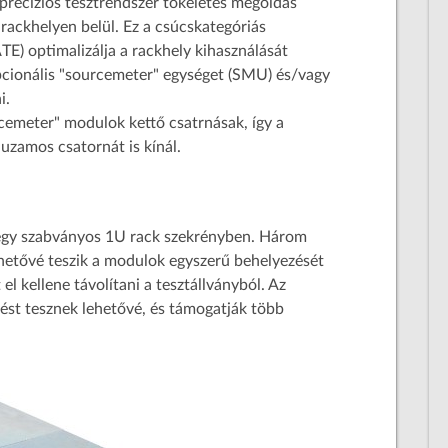
recíziós tesztrendszer tökéletes megoldás
 rackhelyen belül. Ez a csúcskategóriás
TE) optimalizálja a rackhely kihasználását
pcionális "sourcemeter" egységet (SMU) és/vagy
i.
cemeter" modulok kettő csatrnásak, így a
uzamos csatornát is kínál.
 egy szabványos 1U rack szekrényben. Három
ehetővé teszik a modulok egyszerű behelyezését
el kellene távolítani a tesztállványból. Az
tést tesznek lehetővé, és támogatják több