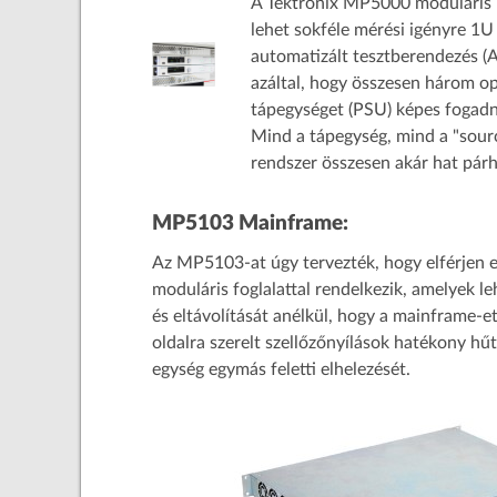
A Tektronix MP5000 moduláris p
lehet sokféle mérési igényre 1U
automatizált tesztberendezés (A
azáltal, hogy összesen három o
tápegységet (PSU) képes fogadn
Mind a tápegység, mind a "sour
rendszer összesen akár hat párh
MP5103 Mainframe:
Az MP5103-at úgy tervezték, hogy elférjen
moduláris foglalattal rendelkezik, amelyek l
és eltávolítását anélkül, hogy a mainframe-et 
oldalra szerelt szellőzőnyílások hatékony hű
egység egymás feletti elhelezését.