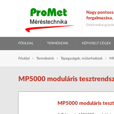
Nagy pontoss
forgalmazása, 
Elektronikai gyárt
FŐOLDAL
TERMÉKEINK
KÉPVISELT CÉGEK
Főoldal
Termékeink
Tápegységek, műterhelések
MP
MP5000 moduláris tesztrends
MP5000 moduláris teszt