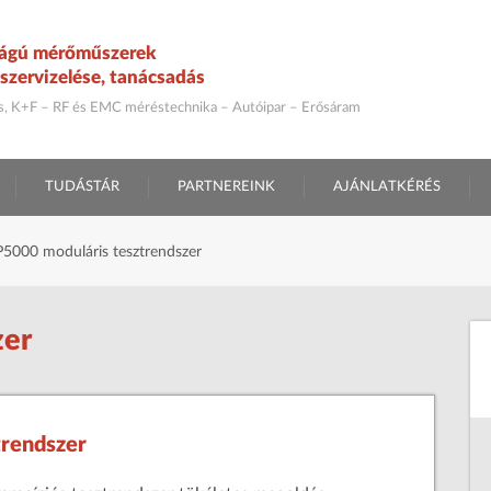
ágú mérőműszerek
szervizelése, tanácsadás
ás, K+F – RF és EMC méréstechnika – Autóipar – Erősáram
TUDÁSTÁR
PARTNEREINK
AJÁNLATKÉRÉS
5000 moduláris tesztrendszer
zer
rendszer