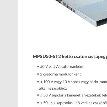
MPSU50-ST2 kettő csatornás tápeg
50 V és 5 A csatornánként
2 csatorna modulonként
• 100 V vagy 10 A soros vagy párhuzamo
alkalmazásokhoz
± 50 V bipoláris kimenet a vezetékek fel
< 50 μs kikapcsolási idő védi az eszközök