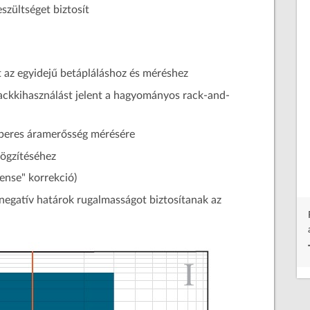
szültséget biztosít
 az egyidejű betápláláshoz és méréshez
ckkihasználást jelent a hagyományos rack-and-
mperes áramerősség mérésére
rögzítéséhez
Hordozható és fixen telepíthető térerősségmérők (DC-
40GHz) mágneses és elektromos terek méréséhez, személyi
ense" korrekció)
dózismérők elektromágneses sugárzáshoz
negatív határok rugalmasságot biztosítanak az
Tovább a gyártó weboldalára