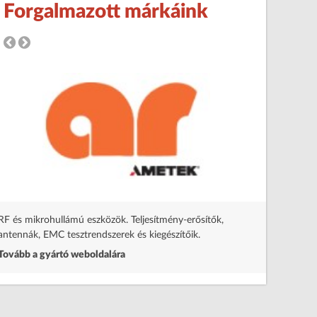
Forgalmazott márkáink
Programo
Tovább a
RF és mikrohullámú eszközök. Teljesítmény-erősítők,
antennák, EMC tesztrendszerek és kiegészítőik.
Tovább a gyártó weboldalára