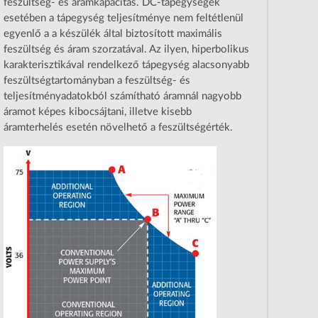
feszültség- és áramkapacitás. DC-tápegységek
esetében a tápegység teljesítménye nem feltétlenül
egyenlő a a készülék által biztosított maximális
feszültség és áram szorzatával. Az ilyen, hiperbolikus
karakterisztikával rendelkező tápegység alacsonyabb
feszültségtartományban a feszültség- és
teljesítményadatokból számítható áramnál nagyobb
áramot képes kibocsájtani, illetve kisebb
áramterhelés esetén növelhető a feszültségérték.