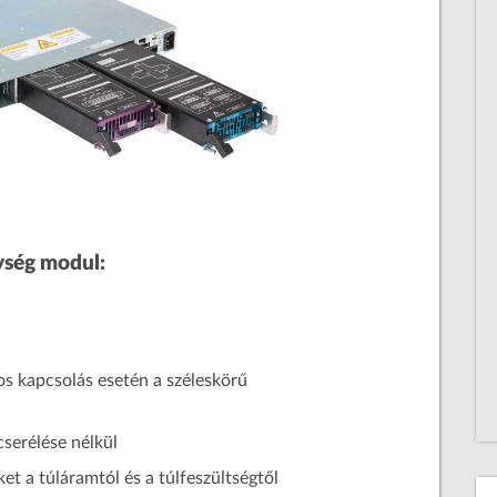
ység modul:
s kapcsolás esetén a széleskörű
cserélése nélkül
et a túláramtól és a túlfeszültségtől