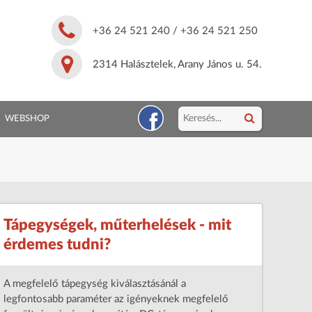
+36 24 521 240
/
+36 24 521 250
2314 Halásztelek, Arany János u. 54.
WEBSHOP
Tápegységek, műterhelések - mit
érdemes tudni?
A megfelelő tápegység kiválasztásánál a
legfontosabb paraméter az igényeknek megfelelő