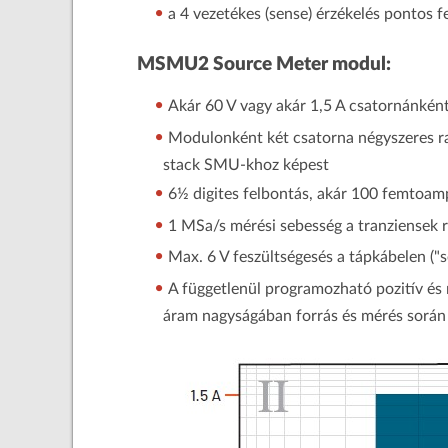
a 4 vezetékes (sense) érzékelés pontos fe
MSMU2 Source Meter modul:
Akár 60 V vagy akár 1,5 A csatornánként
Modulonként két csatorna négyszeres ra
stack SMU-khoz képest
6½ digites felbontás, akár 100 femtoa
1 MSa/s mérési sebesség a tranziensek 
Max. 6 V feszültségesés a tápkábelen ("s
A függetlenül programozható pozitív és 
áram nagyságában forrás és mérés során