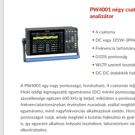
PW4001 négy csat
analizátor
4 csatorna
DC vagy 1P2W-3P
Frekvencia tartomán
0.03% pontosság
WLTP szerinti tesztel
DC-DC átalakítók ha
A PW4001 egy nagy pontosságú, hordozható, 4 csatornás tel
Hioki eddigi legmagasabb egyenáramú (DC) mérési pontosságát
sávszélessége egészen 600 kHz-ig terjed, miközben a pontossági
frekvenciatartományban érvényben maradnak, ezáltal megbízha
egyenáramú, mind nagyfrekvenciás alkalmazások esetén. Hord
pontosságot nyújt, amely megfelel a kutatás-fejlesztési és gy
is, így egyaránt alkalmas helyszíni tesztelésre, laboratóriumi vi
ellenőrzésekre.