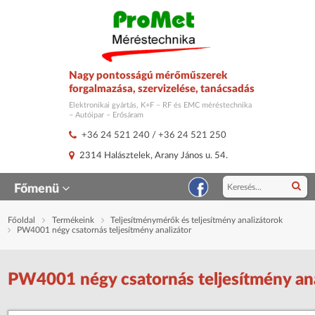
Nagy pontosságú mérőműszerek
forgalmazása, szervizelése, tanácsadás
Elektronikai gyártás, K+F – RF és EMC méréstechnika
– Autóipar – Erősáram
+36 24 521 240
/
+36 24 521 250
2314 Halásztelek, Arany János u. 54.
Főmenü
Főoldal
Termékeink
Teljesítménymérők és teljesítmény analizátorok
PW4001 négy csatornás teljesítmény analizátor
PW4001 négy csatornás teljesítmény ana