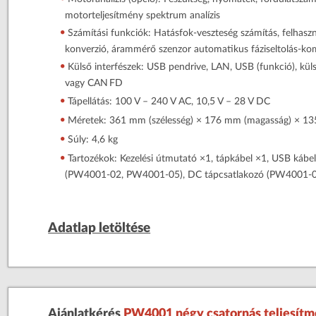
motorteljesítmény spektrum analízis
Számítási funkciók: Hatásfok‑veszteség számítás, felhaszná
konverzió, árammérő szenzor automatikus fáziseltolás-k
Külső interfészek: USB pendrive, LAN, USB (funkció), kül
vagy CAN FD
Tápellátás: 100 V – 240 V AC, 10,5 V – 28 V DC
Méretek: 361 mm (szélesség) × 176 mm (magasság) × 13
Súly: 4,6 kg
Tartozékok: Kezelési útmutató ×1, tápkábel ×1, USB kábe
(PW4001‑02, PW4001‑05), DC tápcsatlakozó (PW4001‑0
Adatlap letöltése
Ajánlatkérés
PW4001 négy csatornás teljesítm