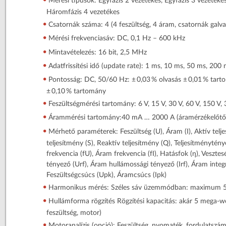
Mérési típusok: Egyfázis 2 vezetékes, Egyfázis 3 vezetéke
Háromfázis 4 vezetékes
Csatornák száma: 4 (4 feszültség, 4 áram, csatornák galva
Mérési frekvenciasáv: DC, 0,1 Hz – 600 kHz
Mintavételezés: 16 bit, 2,5 MHz
Adatfrissítési idő (update rate): 1 ms, 10 ms, 50 ms, 200
Pontosság: DC, 50/60 Hz: ± 0,03 % olvasás ± 0,01 % tart
± 0,10 % tartomány
Feszültségmérési tartomány: 6 V, 15 V, 30 V, 60 V, 150 V,
Árammérési tartomány:40 mA … 2000 A (áramérzékelőtő
Mérhető paraméterek: Feszültség (U), Áram (I), Aktív telje
teljesítmény (S), Reaktív teljesítmény (Q), Teljesítményténye
frekvencia (fU), Áram frekvencia (fI), Hatásfok (η), Vesztes
tényező (Urf), Áram hullámossági tényező (Irf), Áram integrá
Feszültségcsúcs (Upk), Áramcsúcs (Ipk)
Harmonikus mérés: Széles sáv üzemmódban: maximum 5
Hullámforma rögzítés Rögzítési kapacitás: akár 5 mega‑
feszültség, motor)
Motoranalízis (opció): Feszültség, nyomaték, fordulatszám,