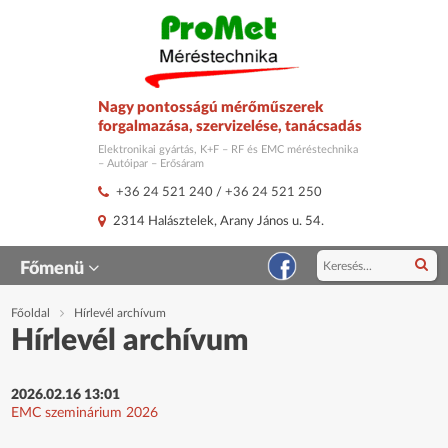
Nagy pontosságú mérőműszerek
forgalmazása, szervizelése, tanácsadás
Elektronikai gyártás, K+F – RF és EMC méréstechnika
– Autóipar – Erősáram
+36 24 521 240
/
+36 24 521 250
2314 Halásztelek, Arany János u. 54.
Főmenü
Főoldal
Hírlevél archívum
Hírlevél archívum
2026.02.16 13:01
EMC szeminárium 2026